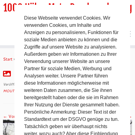
1000 HöhenMeterRundwanderweg
Diese Webseite verwendet Cookies. Wir
DER Rundwanderweg um Pommelsbrunn
verwenden Cookies, um Inhalte und
Anzeigen zu personalisieren, Funktionen für
soziale Medien anbieten zu können und die
Zugriffe auf unsere Website zu analysieren.
Zum
Außerdem geben wir Informationen zu Ihrer
Inhalt
Start
»
MOUTAINMAN Impressionen vom 6.1.20
»
IMG_7392
Verwendung unserer Website an unsere
springen
Partner für soziale Medien, Werbung und
IMG_7392
Analysen weiter. Unsere Partner führen
diese Informationen möglicherweise mit
Veröffentlicht am
8. Januar 2020
mit den Abmessungen
2560 × 2560
in
weiteren Daten zusammen, die Sie ihnen
MOUTAINMAN Impressionen vom 6.1.20
.
bereitgestellt haben oder die sie im Rahmen
Ihrer Nutzung der Dienste gesammelt haben.
Persönliche Anmerkung: Dieser Text ist der
← Vorheriges
Nächstes →
Standardtext um der DSGVO genüge zu tun.
Tatsächlich geben wir überhaupt nichts
weiter, wozu auch? Aber diese Einblendung