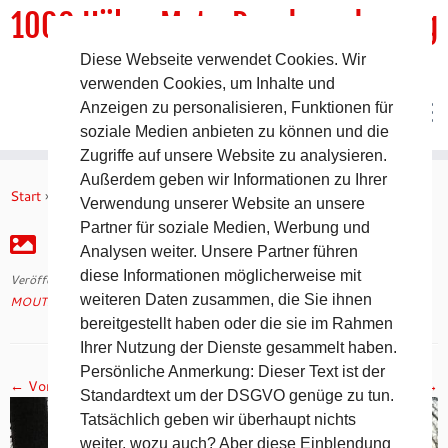
1000 HöhenMeterRundwanderweg
Diese Webseite verwendet Cookies. Wir
DER Rundwanderweg um Pommelsbrunn
verwenden Cookies, um Inhalte und
Anzeigen zu personalisieren, Funktionen für
soziale Medien anbieten zu können und die
Zugriffe auf unsere Website zu analysieren.
Zum
Außerdem geben wir Informationen zu Ihrer
Inhalt
Start
»
MOUTAINMAN Impressionen vom 6.1.20
»
IMG_7407
Verwendung unserer Website an unsere
springen
Partner für soziale Medien, Werbung und
IMG_7407
Analysen weiter. Unsere Partner führen
diese Informationen möglicherweise mit
Veröffentlicht am
8. Januar 2020
mit den Abmessungen
2560 × 2560
in
weiteren Daten zusammen, die Sie ihnen
MOUTAINMAN Impressionen vom 6.1.20
.
bereitgestellt haben oder die sie im Rahmen
Ihrer Nutzung der Dienste gesammelt haben.
Persönliche Anmerkung: Dieser Text ist der
← Vorheriges
Nächstes →
Standardtext um der DSGVO genüge zu tun.
Tatsächlich geben wir überhaupt nichts
weiter, wozu auch? Aber diese Einblendung