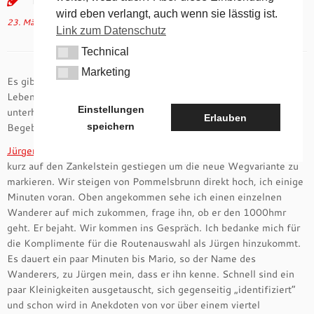
wird eben verlangt, auch wenn sie lässtig ist.
23. März 2015
in
Allgemein
von
tk
(aktualisiert am
20. Oktober 2017
)
Link zum Datenschutz
Technical
Technical
Marketing
Marketing
Es gibt Geschichten die müssen erlebt werden, die schreibt das
Leben und sie passieren. Unglaubliche Begegnung 50 Meter
Einstellungen
unterhalb des Zankelsteins, nach fast 25 Jahren. Eine wahre
Erlauben
speichern
Begebenheit…
Jürgen
und ich waren am Samstag, 21. März 2015, nachmittags,
kurz auf den Zankelstein gestiegen um die neue Wegvariante zu
markieren. Wir steigen von Pommelsbrunn direkt hoch, ich einige
Minuten voran. Oben angekommen sehe ich einen einzelnen
Wanderer auf mich zukommen, frage ihn, ob er den 1000hmr
geht. Er bejaht. Wir kommen ins Gespräch. Ich bedanke mich für
die Komplimente für die Routenauswahl als Jürgen hinzukommt.
Es dauert ein paar Minuten bis Mario, so der Name des
Wanderers, zu Jürgen mein, dass er ihn kenne. Schnell sind ein
paar Kleinigkeiten ausgetauscht, sich gegenseitig „identifiziert“
und schon wird in Anekdoten von vor über einem viertel