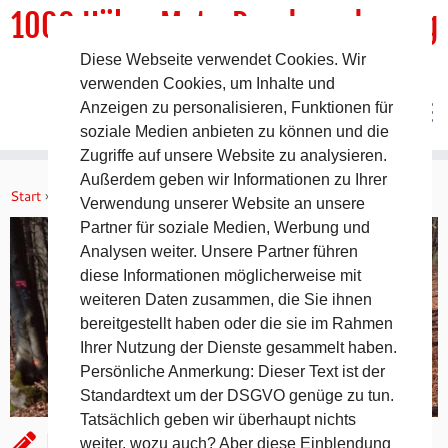
1000 HöhenMeterRundwanderweg
Diese Webseite verwendet Cookies. Wir
DER Rundwanderweg um Pommelsbrunn
verwenden Cookies, um Inhalte und
Anzeigen zu personalisieren, Funktionen für
soziale Medien anbieten zu können und die
Zugriffe auf unsere Website zu analysieren.
Zum
Außerdem geben wir Informationen zu Ihrer
Inhalt
Start
»
Allgemein
»
nach 25 Jahren ein Wiedersehen
Verwendung unserer Website an unsere
springen
Partner für soziale Medien, Werbung und
Analysen weiter. Unsere Partner führen
diese Informationen möglicherweise mit
weiteren Daten zusammen, die Sie ihnen
bereitgestellt haben oder die sie im Rahmen
Ihrer Nutzung der Dienste gesammelt haben.
Persönliche Anmerkung: Dieser Text ist der
Standardtext um der DSGVO genüge zu tun.
Tatsächlich geben wir überhaupt nichts
nach 25 Jahren ein Wiedersehen
weiter, wozu auch? Aber diese Einblendung