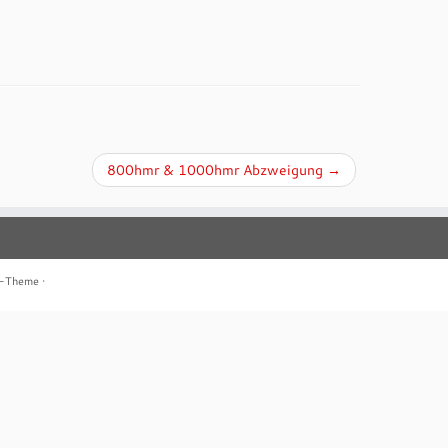
800hmr & 1000hmr Abzweigung
→
r-Theme
·