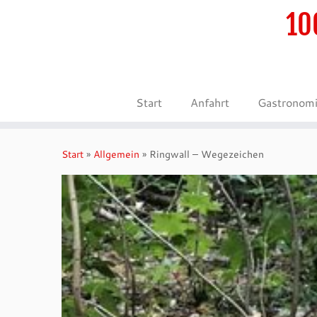
10
Start
Anfahrt
Gastronom
Zum
Inhalt
Start
»
Allgemein
»
Ringwall – Wegezeichen
springen