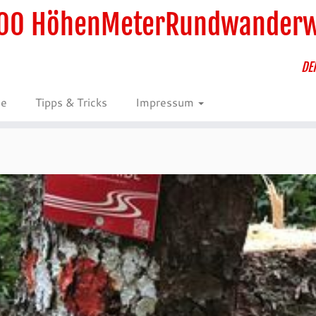
00 HöhenMeterRundwander
DE
ie
Tipps & Tricks
Impressum