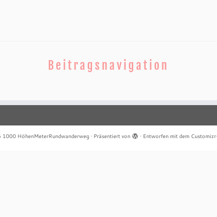
Beitragsnavigation
6
1000 HöhenMeterRundwanderweg
·
Präsentiert von
·
Entworfen mit dem
Customiz