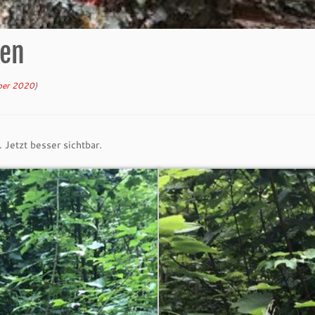
hen
ber 2020
)
etzt besser sichtbar.