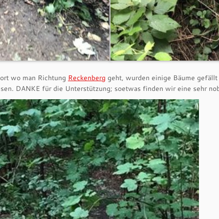
dort wo man Richtung
Reckenberg
geht, wurden einige Bäume gefällt 
ssen. DANKE für die Unterstützung; soetwas finden wir eine sehr no