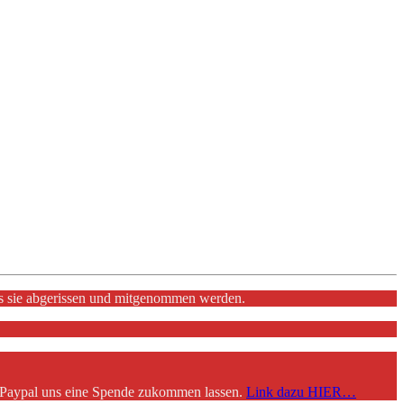
ss sie abgerissen und mitgenommen werden.
r Paypal uns eine Spende zukommen lassen.
Link dazu HIER…