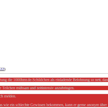
022
)
tung die 1000hmr.de-Schildchen als einladende Belohnung so nett, da
se Teilchen mühsam und zeitintensiv anzubringen.
ach melden.
twas wie ein schlechte Gewissen bekommen, kann er gerne anonym übe