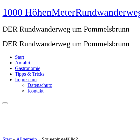
Zum
1000 HöhenMeterRundwanderwe
Inhalt
springen
DER Rundwanderweg um Pommelsbrunn
DER Rundwanderweg um Pommelsbrunn
Start
Anfahrt
Gastronomie
Tipps & Tricks
Impressum
Datenschutz
Kontakt
Start
»
Allgemein
»
Souvenir gefällig?