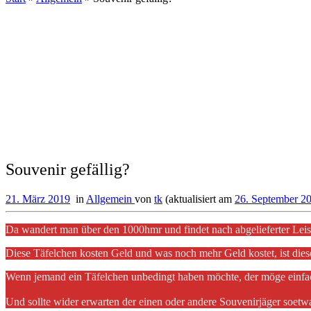
Souvenir gefällig?
21. März 2019
in
Allgemein
von
tk
(aktualisiert am
26. September 2
Da wandert man über den 1000hmr und findet nach abgelieferter Leis
Diese Täfelchen kosten Geld und was noch mehr Geld kostet, ist die
Wenn jemand ein Täfelchen unbedingt haben möchte, der möge einf
Und sollte wider erwarten der einen oder andere Souvenirjäger soe