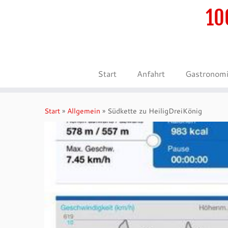
10
Start
Anfahrt
Gastronom
Zum
Inhalt
Start
»
Allgemein
»
Südkette zu HeiligDreiKönig
springen