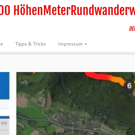
00 HöhenMeterRundwander
DE
ie
Tipps & Tricks
Impressum