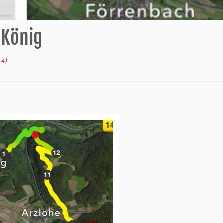
iKönig
14
)