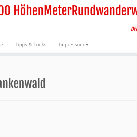
00 HöhenMeterRundwander
DE
ie
Tipps & Tricks
Impressum
rankenwald