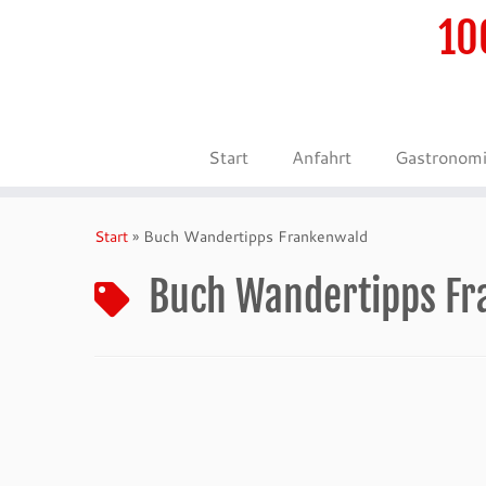
10
Start
Anfahrt
Gastronom
Zum
Inhalt
Start
»
Buch Wandertipps Frankenwald
springen
Buch Wandertipps F