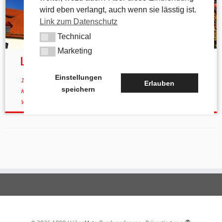
wird eben verlangt, auch wenn sie lässtig ist.
Link zum Datenschutz
Technical
Technical
Marketing
Marketing
Laurentiuskirche
Einstellungen
14. April 2013
in
Geschichtliches
verschlagwortet
Evang.-Luth.
Erlauben
speichern
Kirche
/
evangelische Kirche
/
Kirche
/
Laurentius
/
Pommelsbrunn
/
Wikipedia
von
tk
(aktualisiert am
8. März 2021
)