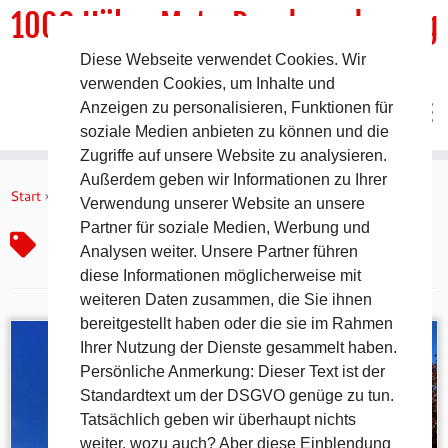
1000 HöhenMeterRundwanderweg
Diese Webseite verwendet Cookies. Wir
DER Rundwanderweg um Pommelsbrunn
verwenden Cookies, um Inhalte und
Anzeigen zu personalisieren, Funktionen für
soziale Medien anbieten zu können und die
Zugriffe auf unsere Website zu analysieren.
Zum
Außerdem geben wir Informationen zu Ihrer
Inhalt
Start
»
Evang.-Luth. Kirche
Verwendung unserer Website an unsere
springen
Partner für soziale Medien, Werbung und
Evang.-Luth. Kirche
Analysen weiter. Unsere Partner führen
diese Informationen möglicherweise mit
weiteren Daten zusammen, die Sie ihnen
bereitgestellt haben oder die sie im Rahmen
Ihrer Nutzung der Dienste gesammelt haben.
Persönliche Anmerkung: Dieser Text ist der
Standardtext um der DSGVO genüge zu tun.
Tatsächlich geben wir überhaupt nichts
weiter, wozu auch? Aber diese Einblendung