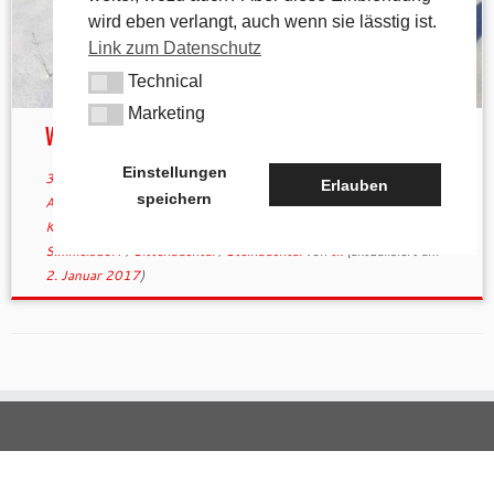
wird eben verlangt, auch wenn sie lässtig ist.
Link zum Datenschutz
Technical
Technical
Marketing
Marketing
Wandern im Winter
Einstellungen
30. Dezember 2016
in
andere Wanderwege
verschlagwortet
Erlauben
speichern
Altdorf
/
Fränkischer Albverein
/
Hersbruck
/
Hirschwald
/
Kastl
/
Königstein
/
Ottensoos
/
Renzenhof
/
Schandtaubertal
/
Simmelsdorf
/
Sittenbachtal
/
Steinbachtal
von
tk
(aktualisiert am
2. Januar 2017
)