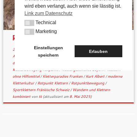
wird eben verlangt, auch wenn sie lässtig ist.
Link zum Datenschutz
Technical
Technical
Marketing
Marketing
Rotpunkt veränderte alles
Einstellungen
29. April 2025
in
Allgemein
/
Geschichtliches
verschlagwortet
Erlauben
speichern
Alexander Megos
/
alpine Klettertradition
/
Bouldern und Klettern
draußen
/
Frankenjura Kletterrouten
/
Freiklettern Deutschland
/
Kletterbewegung Rotpunkt
/
Klettergeschichte Bayern
/
Klettern
ohne Hilfsmittel
/
Kletterparadies Franken
/
Kurt Albert
/
moderne
Kletterkultur
/
Rotpunkt Klettern
/
Rotpunktbewegung
/
Sportklettern Fränkische Schweiz
/
Wandern und Klettern
kombiniert
von
tk
(aktualisiert am
8. Mai 2025
)