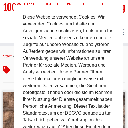
1000 HöhenMeterRundwanderweg
Diese Webseite verwendet Cookies. Wir
DER Rundwanderweg um Pommelsbrunn
verwenden Cookies, um Inhalte und
Anzeigen zu personalisieren, Funktionen für
soziale Medien anbieten zu können und die
Zugriffe auf unsere Website zu analysieren.
Zum
Außerdem geben wir Informationen zu Ihrer
Inhalt
Start
»
Freiklettern Deutschland
Verwendung unserer Website an unsere
springen
Partner für soziale Medien, Werbung und
Freiklettern Deutschland
Analysen weiter. Unsere Partner führen
diese Informationen möglicherweise mit
weiteren Daten zusammen, die Sie ihnen
bereitgestellt haben oder die sie im Rahmen
Ihrer Nutzung der Dienste gesammelt haben.
Persönliche Anmerkung: Dieser Text ist der
Standardtext um der DSGVO genüge zu tun.
Tatsächlich geben wir überhaupt nichts
weiter, wozu auch? Aber diese Einblendung