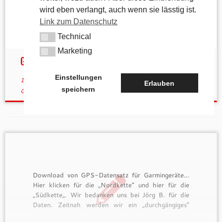
wird eben verlangt, auch wenn sie lässtig ist.
Link zum Datenschutz
Technical
Technical
Marketing
Marketing
Garmin Gruppe
Einstellungen
12. Januar 2019
in
Allgemein
verschlagwortet
Fenix 3 HR
/
Erlauben
speichern
Garmin
von
tk
(aktualisiert am
12. Januar 2019
)
Download von GPS-Datensatz für Garmingeräte…
Hier klicken für die „Nordkette“ und hier für die
„Südkette„. Wir bedanken uns bei Jörg B. für die
Daten. Zeitnah werden wir ein „durchgängiges“
Profil anlegen und hier zur Verfügung stellen.