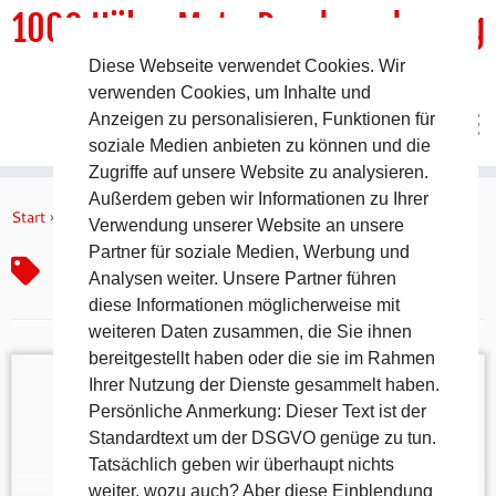
1000 HöhenMeterRundwanderweg
Diese Webseite verwendet Cookies. Wir
DER Rundwanderweg um Pommelsbrunn
verwenden Cookies, um Inhalte und
Anzeigen zu personalisieren, Funktionen für
soziale Medien anbieten zu können und die
Zugriffe auf unsere Website zu analysieren.
Zum
Außerdem geben wir Informationen zu Ihrer
Inhalt
Start
»
Hunas Rote 1
Verwendung unserer Website an unsere
springen
Partner für soziale Medien, Werbung und
Hunas Rote 1
Analysen weiter. Unsere Partner führen
diese Informationen möglicherweise mit
weiteren Daten zusammen, die Sie ihnen
bereitgestellt haben oder die sie im Rahmen
Ihrer Nutzung der Dienste gesammelt haben.
Persönliche Anmerkung: Dieser Text ist der
Standardtext um der DSGVO genüge zu tun.
Das Högenbachtal aufwärts (links- / schattenseitig)
Tatsächlich geben wir überhaupt nichts
nach Hartmannshof, durch die Jura-
weiter, wozu auch? Aber diese Einblendung
Steinbruchanlage hinauf zum Ortsteil Hunas