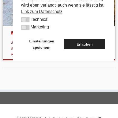
wird eben verlangt, auch wenn sie lässtig ist.
Link zum Datenschutz
Technical
Technical
Marketing
Marketing
von Happurg nach Kucha
Einstellungen
23. November 2014
in
andere Wanderwege
verschlagwortet
Erlauben
speichern
Breitenbrunn
/
Happurg
/
kucha
von
tk
(aktualisiert am
29.
November 2015
)