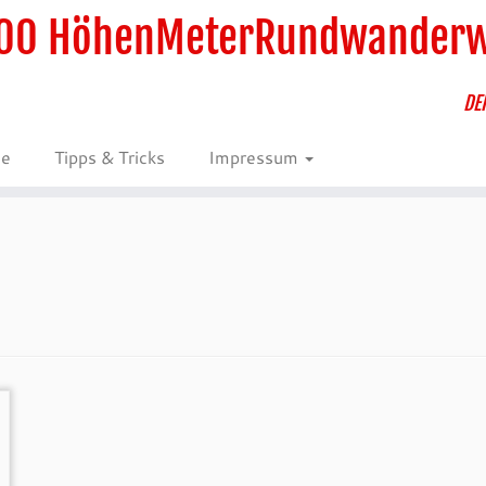
00 HöhenMeterRundwander
DE
ie
Tipps & Tricks
Impressum