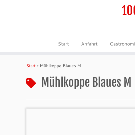
10
Start
Anfahrt
Gastronom
Zum
Inhalt
Start
»
Mühlkoppe Blaues M
springen
Mühlkoppe Blaues M