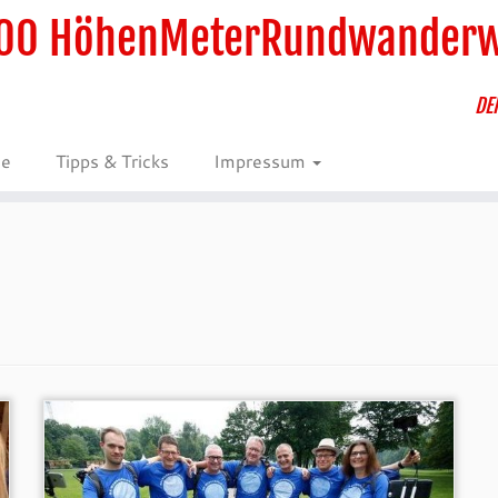
00 HöhenMeterRundwander
DE
ie
Tipps & Tricks
Impressum