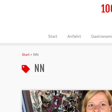
10
Start
Anfahrt
Gastronom
Zum
Inhalt
Start
»
NN
springen
NN