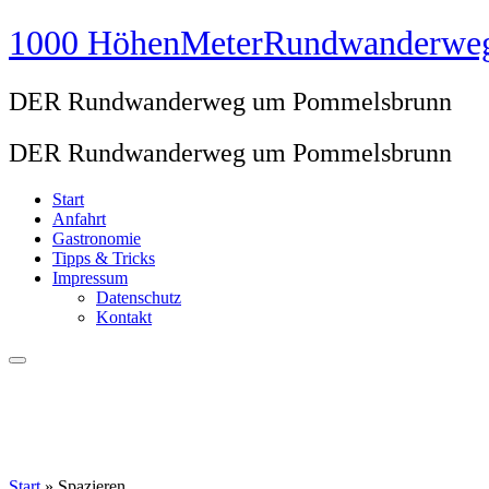
Zum
1000 HöhenMeterRundwanderwe
Inhalt
springen
DER Rundwanderweg um Pommelsbrunn
DER Rundwanderweg um Pommelsbrunn
Start
Anfahrt
Gastronomie
Tipps & Tricks
Impressum
Datenschutz
Kontakt
Start
»
Spazieren