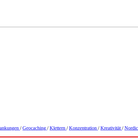
rankungen
/
Geocaching
/
Klettern
/
Konzentration
/
Kreativität
/
Nordi