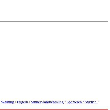
c Walking
/
Pilgern
/
Sinneswahrnehmung
/
Spazieren
/
Studien
/