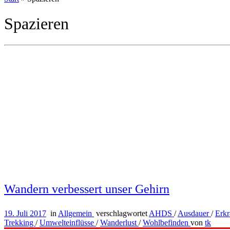
Spazieren
Wandern verbessert unser Gehirn
19. Juli 2017
in
Allgemein
verschlagwortet
AHDS
/
Ausdauer
/
Erk
Trekking
/
Umwelteinflüsse
/
Wanderlust
/
Wohlbefinden
von
tk