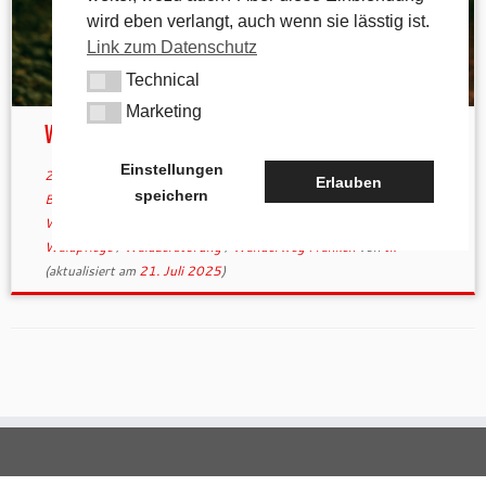
wird eben verlangt, auch wenn sie lässtig ist.
Link zum Datenschutz
Technical
Technical
Marketing
Marketing
Wenn Bäume verstummen
Einstellungen
21. Juli 2025
in
Allgemein
verschlagwortet
Bäume respektieren
/
Erlauben
speichern
Baumschutz
/
ehrenamtlicher Naturschutz
/
Nachhaltiges
Wandern
/
Naturverbundenheit
/
Umweltschutz Deutschland
/
Waldpflege
/
Waldzerstörung
/
Wanderweg Franken
von
tk
(aktualisiert am
21. Juli 2025
)