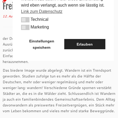
Freizeitsportart
wird eben verlangt, auch wenn sie lässtig ist.
Link zum Datenschutz
12. August 2015
in
Allgemein
von
tk
(aktualisiert am
21. November 2015
)
Technical
Technical
Marketing
Marketing
der Deutschen, so war neulich zu lesen. So gut wie keine
Einstellungen
Ausrüstung notwendig, es macht gesund und die Sehnsucht
Erlauben
speichern
zurück zur Natur zu kommen, sind die Motivatoren geworden.
Einfach einfach, mehr nicht, über den Dingen stehen, sich
herausnehmen.
Das biedere Image wurde abgelegt. Wandern ist ein Trendsport
geworden. Studien zufolge tun es mehr als die Hälfte der
Deutschen, mehr oder weniger regelmässig und mehr oder
weniger lang: wandern! Verschiedene Gründe spornen verstärkt
Städter an, die es in die Wälder zieht. Schlussendlich ist Wandern
ja auch ein familienbindendes Gemeinschaftserlebnis. Dem Alltag
davonwandern als preiswertes Freizeitvergnügen, ein Stück mehr
vom Leben bekommen und vieles mehr sind starke Beweggründe.