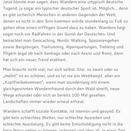
Jetzt könnte man sagen, dass Wandern eine urtypisch deutsche
Tugend, ja sogar ein typischer deutscher Sport ist. Möglich… denn
es gibt sicherlich Menschen in anderen Gegenden der Welt,
denen es nicht in den Sinn kommen würde stundenlang zu Fuß zu
gehen ohne einen trifftigen Grund dazu zu haben. Wandern liegt
sogar noch vor Radfahren in der Gunst der Deutschen. Und
betrachtet man Geocaching, Nordic Walking, Spazierengehen
sowie Bergsteigen, Trailrunning, Alpenquerungen, Trekking und
Pilgern (egal ob nach Santiago oder nach Assisi und Rom), dann
hat sich ein neuer Trend etabliert.
Man braucht nicht viel, nur sich selbst. Klar, zu zweit oder zu
„mehrt“ ist es schöner, und es ist nie ein Wettkampf, eher ein
„Kopffreibekommen“, wenn man stundenlang mit einem
gleichgesinnten Wandernfreund durch den Wald streift, neue
Wege erkundet oder sich an bereits 100 Mal gesehen
Landschaften immer wieder erneut erfreut.
Wandern schafft soziale Kontakte, ist intensiv und gesund. Es
gibt kein schlechtes Wetter, nur schlechte Ausreden und
schlechte Ausrüstung. Es gibt keine Entschuldigung nicht in die
freie Natur gehen zu können, jederzeit und über all. In einer Zeit