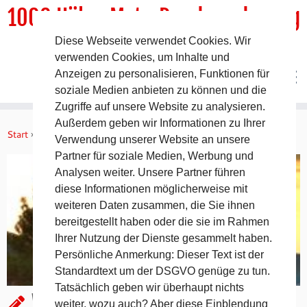
1000 HöhenMeterRundwanderweg
Diese Webseite verwendet Cookies. Wir
DER Rundwanderweg um Pommelsbrunn
verwenden Cookies, um Inhalte und
Anzeigen zu personalisieren, Funktionen für
soziale Medien anbieten zu können und die
Zugriffe auf unsere Website zu analysieren.
Zum
Außerdem geben wir Informationen zu Ihrer
Inhalt
Start
»
Allgemein
»
Wandern ist die beliebteste Freizeitsportart
Verwendung unserer Website an unsere
springen
Partner für soziale Medien, Werbung und
Analysen weiter. Unsere Partner führen
diese Informationen möglicherweise mit
weiteren Daten zusammen, die Sie ihnen
bereitgestellt haben oder die sie im Rahmen
Ihrer Nutzung der Dienste gesammelt haben.
Persönliche Anmerkung: Dieser Text ist der
Standardtext um der DSGVO genüge zu tun.
Tatsächlich geben wir überhaupt nichts
Wandern ist die beliebteste
weiter, wozu auch? Aber diese Einblendung