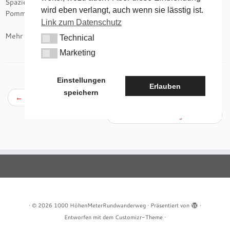
Spaziergängerinnen auf der alten Weidenmühlebrücke, von
wird eben verlangt, auch wenn sie lässtig ist.
Pommelsbrunn kommen, Richtung Arzlohe entlang gehen.
Link zum Datenschutz
Mehr Details im
NürnbergWiki
Technical
Technical
Marketing
Marketing
Einstellungen
Beitragsnavigation
Erlauben
speichern
←
Mühlkoppe und Arzlohe
Zankelstein im Morgenlicht
→
·
© 2026
1000 HöhenMeterRundwanderweg
·
Präsentiert von
·
Entworfen mit dem
Customizr-Theme
·