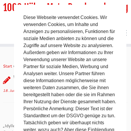
1000 HöhenMeterRundwanderweg
Diese Webseite verwendet Cookies. Wir
DER Rundwanderweg um Pommelsbrunn
verwenden Cookies, um Inhalte und
Anzeigen zu personalisieren, Funktionen für
soziale Medien anbieten zu können und die
Zugriffe auf unsere Website zu analysieren.
Außerdem geben wir Informationen zu Ihrer
Zum
Verwendung unserer Website an unsere
Inhalt
Start
»
Geschichtliches
»
Weid´mühl-Brücke 1910
Partner für soziale Medien, Werbung und
springen
Analysen weiter. Unsere Partner führen
Weid´mühl-Brücke 1910
diese Informationen möglicherweise mit
weiteren Daten zusammen, die Sie ihnen
18. Juli 2014
in
Geschichtliches
von
tk
(aktualisiert am
18. Juli 2019
)
bereitgestellt haben oder die sie im Rahmen
Ihrer Nutzung der Dienste gesammelt haben.
Persönliche Anmerkung: Dieser Text ist der
Standardtext um der DSGVO genüge zu tun.
Tatsächlich geben wir überhaupt nichts
„Idylle Pommelsbrunn“ steht auf der Ansichtskarte, die
weiter, wozu auch? Aber diese Einblendung