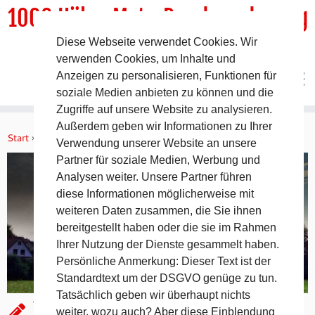
1000 HöhenMeterRundwanderweg
Diese Webseite verwendet Cookies. Wir
DER Rundwanderweg um Pommelsbrunn
verwenden Cookies, um Inhalte und
Anzeigen zu personalisieren, Funktionen für
soziale Medien anbieten zu können und die
Zugriffe auf unsere Website zu analysieren.
Zum
Außerdem geben wir Informationen zu Ihrer
Inhalt
Start
»
Allgemein
»
Zankelstein im Morgenlicht
Verwendung unserer Website an unsere
springen
Partner für soziale Medien, Werbung und
Analysen weiter. Unsere Partner führen
diese Informationen möglicherweise mit
weiteren Daten zusammen, die Sie ihnen
bereitgestellt haben oder die sie im Rahmen
Ihrer Nutzung der Dienste gesammelt haben.
Persönliche Anmerkung: Dieser Text ist der
Standardtext um der DSGVO genüge zu tun.
Tatsächlich geben wir überhaupt nichts
Zankelstein im Morgenlicht
weiter, wozu auch? Aber diese Einblendung