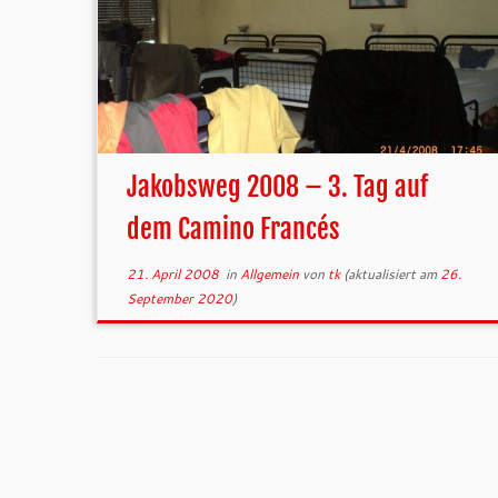
Jakobsweg 2008 – 3. Tag auf
dem Camino Francés
21. April 2008
in
Allgemein
von
tk
(aktualisiert am
26.
September 2020
)