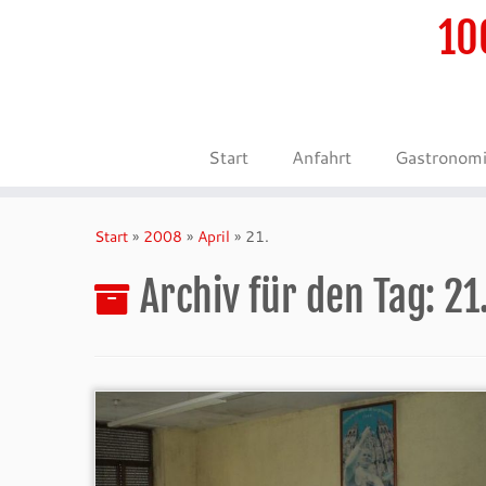
10
Start
Anfahrt
Gastronom
Zum
Inhalt
Start
»
2008
»
April
»
21.
springen
Archiv für den Tag:
21