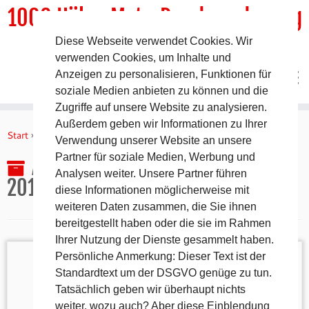
1000 HöhenMeterRundwanderweg
Diese Webseite verwendet Cookies. Wir
DER Rundwanderweg um Pommelsbrunn
verwenden Cookies, um Inhalte und
Anzeigen zu personalisieren, Funktionen für
soziale Medien anbieten zu können und die
Zugriffe auf unsere Website zu analysieren.
Zum
Außerdem geben wir Informationen zu Ihrer
Inhalt
Start
»
2016
»
September
»
7.
Verwendung unserer Website an unsere
springen
Partner für soziale Medien, Werbung und
Archiv für den Tag:
7. September
Analysen weiter. Unsere Partner führen
2016
diese Informationen möglicherweise mit
weiteren Daten zusammen, die Sie ihnen
bereitgestellt haben oder die sie im Rahmen
Ihrer Nutzung der Dienste gesammelt haben.
Persönliche Anmerkung: Dieser Text ist der
Standardtext um der DSGVO genüge zu tun.
Tatsächlich geben wir überhaupt nichts
wurde am 5.9.16 erneuert. Das alte Gipfelbuch
weiter, wozu auch? Aber diese Einblendung