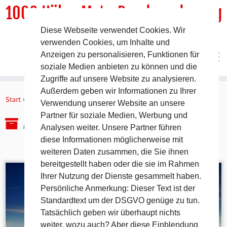
1000 HöhenMeterRundwanderweg
Diese Webseite verwendet Cookies. Wir
DER Rundwanderweg um Pommelsbrunn
verwenden Cookies, um Inhalte und
Anzeigen zu personalisieren, Funktionen für
soziale Medien anbieten zu können und die
Zugriffe auf unsere Website zu analysieren.
Zum
Außerdem geben wir Informationen zu Ihrer
Inhalt
Start
»
2017
»
Juni
»
9.
Verwendung unserer Website an unsere
springen
Partner für soziale Medien, Werbung und
Archiv für den Tag:
9. Juni 2017
Analysen weiter. Unsere Partner führen
diese Informationen möglicherweise mit
weiteren Daten zusammen, die Sie ihnen
bereitgestellt haben oder die sie im Rahmen
Ihrer Nutzung der Dienste gesammelt haben.
Persönliche Anmerkung: Dieser Text ist der
Standardtext um der DSGVO genüge zu tun.
Tatsächlich geben wir überhaupt nichts
weiter, wozu auch? Aber diese Einblendung