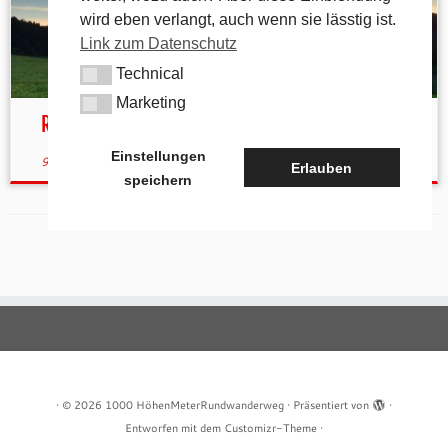
wird eben verlangt, auch wenn sie lässtig ist.
Link zum Datenschutz
Technical
Technical
Marketing
Marketing
Runners High
Einstellungen
9. Juni 2017
in
Aktuelles
von
tk
Erlauben
speichern
·
© 2026
1000 HöhenMeterRundwanderweg
·
Präsentiert von
·
Entworfen mit dem
Customizr-Theme
·