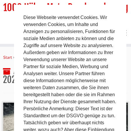
1000 HöhenMeterRundwanderweg
Diese Webseite verwendet Cookies. Wir
DER Rundwanderweg um Pommelsbrunn
verwenden Cookies, um Inhalte und
Anzeigen zu personalisieren, Funktionen für
soziale Medien anbieten zu können und die
Zugriffe auf unsere Website zu analysieren.
Zum
Außerdem geben wir Informationen zu Ihrer
Inhalt
Start
»
2022
»
September
»
30.
Verwendung unserer Website an unsere
springen
Partner für soziale Medien, Werbung und
Archiv für den Tag:
30. September
Analysen weiter. Unsere Partner führen
2022
diese Informationen möglicherweise mit
weiteren Daten zusammen, die Sie ihnen
bereitgestellt haben oder die sie im Rahmen
Ihrer Nutzung der Dienste gesammelt haben.
Persönliche Anmerkung: Dieser Text ist der
Standardtext um der DSGVO genüge zu tun.
Tatsächlich geben wir überhaupt nichts
weiter, wozu auch? Aber diese Einblendung