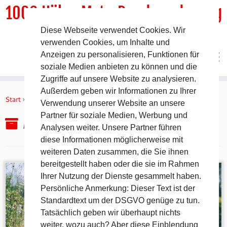
1000 HöhenMeterRundwanderweg
Diese Webseite verwendet Cookies. Wir
DER Rundwanderweg um Pommelsbrunn
verwenden Cookies, um Inhalte und
Anzeigen zu personalisieren, Funktionen für
soziale Medien anbieten zu können und die
Zugriffe auf unsere Website zu analysieren.
Zum
Außerdem geben wir Informationen zu Ihrer
Inhalt
Start
»
2025
»
Juni
»
30.
Verwendung unserer Website an unsere
springen
Partner für soziale Medien, Werbung und
Archiv für den Tag:
30. Juni 2025
Analysen weiter. Unsere Partner führen
diese Informationen möglicherweise mit
weiteren Daten zusammen, die Sie ihnen
bereitgestellt haben oder die sie im Rahmen
Ihrer Nutzung der Dienste gesammelt haben.
Persönliche Anmerkung: Dieser Text ist der
Standardtext um der DSGVO genüge zu tun.
Tatsächlich geben wir überhaupt nichts
weiter, wozu auch? Aber diese Einblendung