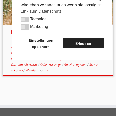
wird eben verlangt, auch wenn sie lässtig ist.
Link zum Datenschutz
Technical
Technical
Marketing
Marketing
Einladung zum Gehen
Einstellungen
30. Juni 2025
in
Aktuelles
/
Allgemein
verschlagwortet
Erlauben
speichern
Achtsamkeit
/
Bewegung an der frischen Luft
/
Entschleunigung
/
Fernwandern
/
Gesundheit
/
Immunsystem stärken
/
Kreativität
fördern
/
Minimalismus
/
nachhaltiger Lebensstil
/
Natur erleben
/
Outdoor-Aktivität
/
Selbstfürsorge
/
Spazierengehen
/
Stress
abbauen
/
Wandern
von
tk