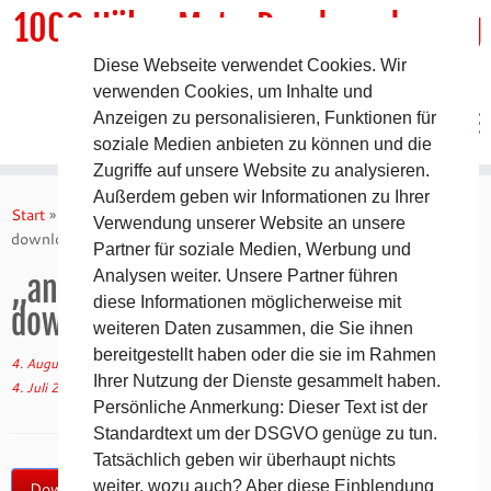
1000 HöhenMeterRundwanderweg
Diese Webseite verwendet Cookies. Wir
DER Rundwanderweg um Pommelsbrunn
verwenden Cookies, um Inhalte und
Anzeigen zu personalisieren, Funktionen für
soziale Medien anbieten zu können und die
Zugriffe auf unsere Website zu analysieren.
Zum
Außerdem geben wir Informationen zu Ihrer
Inhalt
Start
»
Kartenmaterial
»
„andere Wanderwege“ als ZIP-Archiv
Verwendung unserer Website an unsere
springen
downloaden
Partner für soziale Medien, Werbung und
Analysen weiter. Unsere Partner führen
„andere Wanderwege“ als ZIP-Archiv
diese Informationen möglicherweise mit
downloaden
weiteren Daten zusammen, die Sie ihnen
bereitgestellt haben oder die sie im Rahmen
4. August 2016
in
Kartenmaterial
/
Wegbeschreibung
von
tk
(aktualisiert am
Ihrer Nutzung der Dienste gesammelt haben.
4. Juli 2019
)
Persönliche Anmerkung: Dieser Text ist der
Standardtext um der DSGVO genüge zu tun.
Tatsächlich geben wir überhaupt nichts
weiter, wozu auch? Aber diese Einblendung
Download