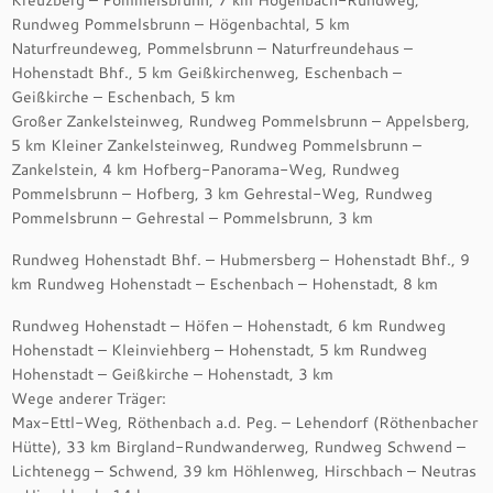
Kreuzberg – Pommelsbrunn, 7 km Högenbach-Rundweg,
Rundweg Pommelsbrunn – Högenbachtal, 5 km
Naturfreundeweg, Pommelsbrunn – Naturfreundehaus –
Hohenstadt Bhf., 5 km Geißkirchenweg, Eschenbach –
Geißkirche – Eschenbach, 5 km
Großer Zankelsteinweg, Rundweg Pommelsbrunn – Appelsberg,
5 km Kleiner Zankelsteinweg, Rundweg Pommelsbrunn –
Zankelstein, 4 km Hofberg-Panorama-Weg, Rundweg
Pommelsbrunn – Hofberg, 3 km Gehrestal-Weg, Rundweg
Pommelsbrunn – Gehrestal – Pommelsbrunn, 3 km
Rundweg Hohenstadt Bhf. – Hubmersberg – Hohenstadt Bhf., 9
km Rundweg Hohenstadt – Eschenbach – Hohenstadt, 8 km
Rundweg Hohenstadt – Höfen – Hohenstadt, 6 km Rundweg
Hohenstadt – Kleinviehberg – Hohenstadt, 5 km Rundweg
Hohenstadt – Geißkirche – Hohenstadt, 3 km
Wege anderer Träger:
Max-Ettl-Weg, Röthenbach a.d. Peg. – Lehendorf (Röthenbacher
Hütte), 33 km Birgland-Rundwanderweg, Rundweg Schwend –
Lichtenegg – Schwend, 39 km Höhlenweg, Hirschbach – Neutras