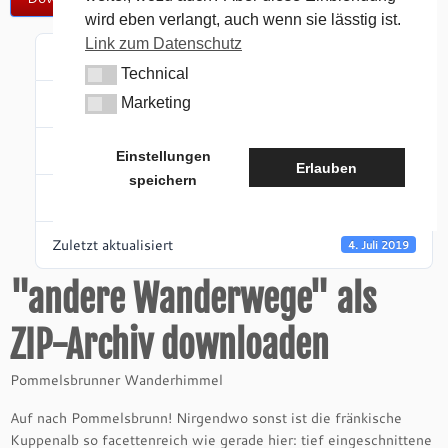
wird eben verlangt, auch wenn sie lässtig ist.
Link zum Datenschutz
Download
255
Technical
Technical
Dateigröße
Marketing
25.90 MB
Marketing
Datei-Anzahl
1
Einstellungen
Erlauben
speichern
Erstellungsdatum
4. August 2016
Zuletzt aktualisiert
4. Juli 2019
"andere Wanderwege" als
ZIP-Archiv downloaden
Pommelsbrunner Wanderhimmel
Auf nach Pommelsbrunn! Nirgendwo sonst ist die fränkische
Kuppenalb so facettenreich wie gerade hier: tief eingeschnittene