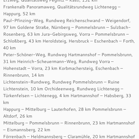
Erzweg, Qualitätsweg Pegnitz – Kastl, 152 km
Frankenalb Panoramaweg, Qualitätsrundweg Lichtenegg –
Happurg, 52 km
Paul-Pfinzing-Weg, Rundweg Reichenschwand – Weigendorf,
97 km Goldene Straße, Nürnberg – Pommelsbrunn – Sulzbach-
Rosenberg, 63 km Jura-Gebirgsweg, Vorra – Pommelsbrunn –
Schloßberg, 43 km Heroldsteig, Hersbruck – Eschenbach – Forth,
40 km
Peter-Schöner-Weg, Rundweg Hartmannshof – Pommelsbrunn,
31 km Heinrich-Scheuermann-Weg, Rundweg Vorra –
Hohenstadt – Vorra, 23 km Korbmachersteig, Eschenbach –
Rinnenbrunn, 14 km
Lichtenstein-Rundweg, Rundweg Pommelsbrunn – Ruine
Lichtenstein, 10 km Orchideenweg, Rundweg Lichtenegg –
Türkenfelsen – Lichtenegg, 4 km Hartmannshof – Habsberg, 33
km
Happurg – Mittelburg – Lauterhofen, 28 km Pommelsbrunn –
Altdorf, 26 km
Mittelburg – Pommelsbrunn – Rinnenbrunn, 23 km Hartmannshof
– Eismannsberg, 22 km
Förrenbach – Heldmannsberg – Claramühle, 20 km Hartmannshof