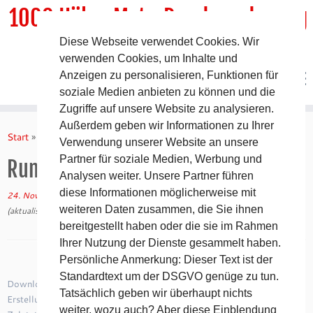
1000 HöhenMeterRundwanderweg
Diese Webseite verwendet Cookies. Wir
DER Rundwanderweg um Pommelsbrunn
verwenden Cookies, um Inhalte und
Anzeigen zu personalisieren, Funktionen für
soziale Medien anbieten zu können und die
Zugriffe auf unsere Website zu analysieren.
Zum
Außerdem geben wir Informationen zu Ihrer
Inhalt
Start
»
Kartenmaterial
»
Runtastic 800hmr .GPX
Verwendung unserer Website an unsere
springen
Partner für soziale Medien, Werbung und
Runtastic 800hmr .GPX
Analysen weiter. Unsere Partner führen
diese Informationen möglicherweise mit
24. November 2018
in
Kartenmaterial
/
Wegbeschreibung
von
tk
weiteren Daten zusammen, die Sie ihnen
(aktualisiert am
30. August 2019
)
bereitgestellt haben oder die sie im Rahmen
Ihrer Nutzung der Dienste gesammelt haben.
Persönliche Anmerkung: Dieser Text ist der
Standardtext um der DSGVO genüge zu tun.
Download
186
Dateigröße
967.37 KB
Datei-Anzahl
1
Tatsächlich geben wir überhaupt nichts
Erstellungsdatum
24. November 2018
weiter, wozu auch? Aber diese Einblendung