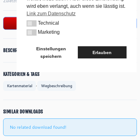
Zuletzt aktualisiert
30. August 2019
wird eben verlangt, auch wenn sie lässtig ist.
Link zum Datenschutz
Download
Technical
Technical
Marketing
Marketing
Einstellungen
BESCHREIBUNG
Erlauben
speichern
KATEGORIEN & TAGS
,
Kartenmaterial
Wegbeschreibung
SIMILAR DOWNLOADS
No related download found!