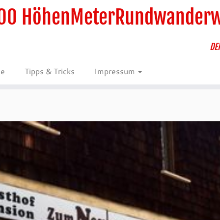
00 HöhenMeterRundwander
DE
ie
Tipps & Tricks
Impressum