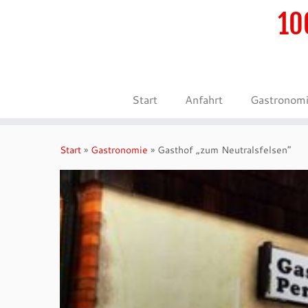
10
Start
Anfahrt
Gastronom
Zum
Inhalt
Start
»
Gastronomie
»
Gasthof „zum Neutralsfelsen“
springen