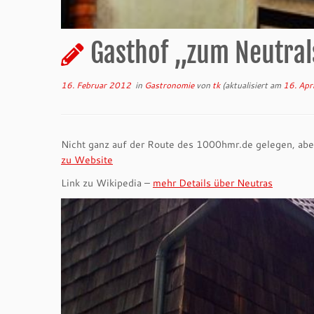
Gasthof „zum Neutral
16. Februar 2012
in
Gastronomie
von
tk
(aktualisiert am
16. Apr
Nicht ganz auf der Route des 1000hmr.de gelegen, ab
zu Website
Link zu Wikipedia –
mehr Details über Neutras