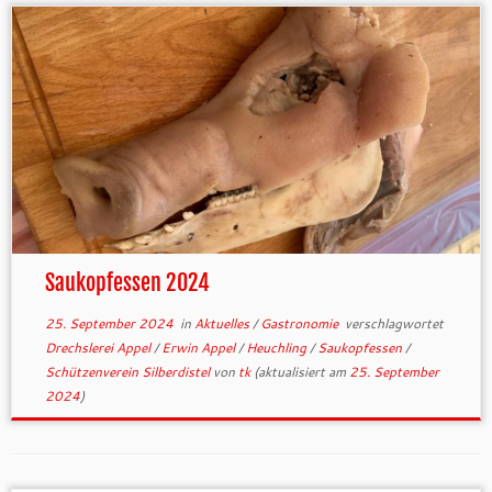
Saukopfessen 2024
25. September 2024
in
Aktuelles
/
Gastronomie
verschlagwortet
Drechslerei Appel
/
Erwin Appel
/
Heuchling
/
Saukopfessen
/
Schützenverein Silberdistel
von
tk
(aktualisiert am
25. September
2024
)