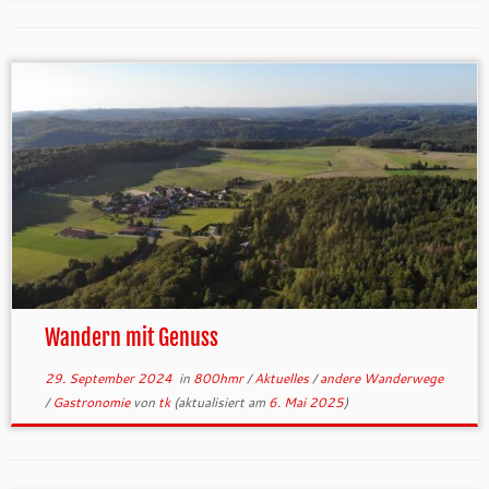
Wandern mit Genuss
29. September 2024
in
800hmr
/
Aktuelles
/
andere Wanderwege
/
Gastronomie
von
tk
(aktualisiert am
6. Mai 2025
)