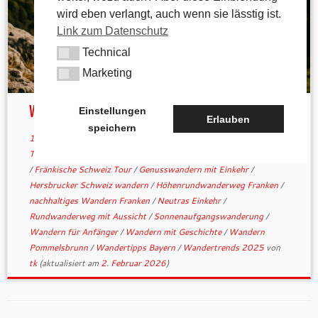
wird eben verlangt, auch wenn sie lässtig ist.
Link zum Datenschutz
Technical
Technical
Marketing
Marketing
Wanderboom 2025
Einstellungen
Erlauben
speichern
15. Mai 2025
in
Aktuelles
/
Allgemein
/
Gastronomie
/
Tipps &
Tricks
verschlagwortet
1000hmr
/
Erlebniswandern Deutschland
/
Fränkische Schweiz Tour
/
Genusswandern mit Einkehr
/
Hersbrucker Schweiz wandern
/
Höhenrundwanderweg Franken
/
nachhaltiges Wandern Franken
/
Neutras Einkehr
/
Rundwanderweg mit Aussicht
/
Sonnenaufgangswanderung
/
Wandern für Anfänger
/
Wandern mit Geschichte
/
Wandern
Pommelsbrunn
/
Wandertipps Bayern
/
Wandertrends 2025
von
tk
(aktualisiert am
2. Februar 2026
)