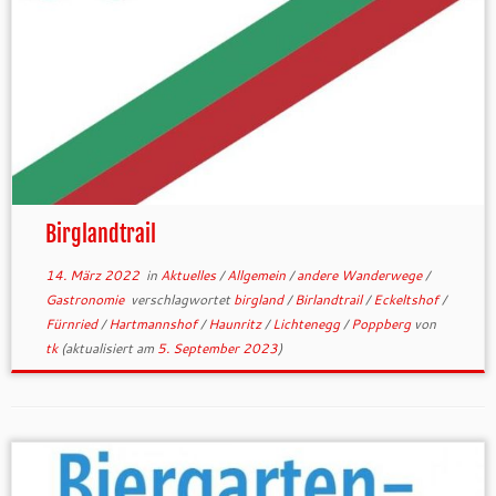
Birglandtrail
14. März 2022
in
Aktuelles
/
Allgemein
/
andere Wanderwege
/
Gastronomie
verschlagwortet
birgland
/
Birlandtrail
/
Eckeltshof
/
Fürnried
/
Hartmannshof
/
Haunritz
/
Lichtenegg
/
Poppberg
von
tk
(aktualisiert am
5. September 2023
)