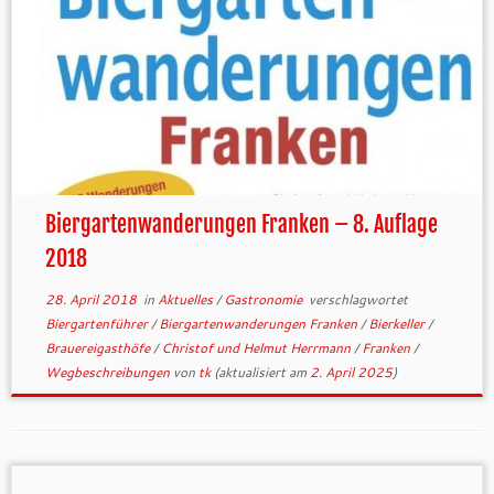
Biergartenwanderungen Franken – 8. Auflage
2018
28. April 2018
in
Aktuelles
/
Gastronomie
verschlagwortet
Biergartenführer
/
Biergartenwanderungen Franken
/
Bierkeller
/
Brauereigasthöfe
/
Christof und Helmut Herrmann
/
Franken
/
Wegbeschreibungen
von
tk
(aktualisiert am
2. April 2025
)