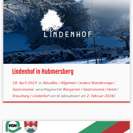
Lindenhof in Hubmersberg
18. April 2023
in
Aktuelles
/
Allgemein
/
andere Wanderwege
/
Gastronomie
verschlagwortet
Biergarten
/
Gastronomie
/
Hotel
/
Kreuzberg
/
Lindenhof
von
tk
(aktualisiert am
2. Februar 2026
)