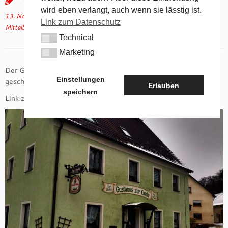
wird eben verlangt, auch wenn sie lässtig ist.
13. November 2011
in
Gastronomie
verschlagwortet
Gasthof
/
Hochberg
/
Link zum Datenschutz
Mittelburg
von
tk
(aktualisiert am
27. Juli 2020
)
Technical
Technical
Marketing
Marketing
Der Gasthof Zur Linde in Mittelburg ist seit dem 1.1.2020
Einstellungen
geschlossen.
Erlauben
speichern
Link zu Wikipedia –
mehr über Mittelburg