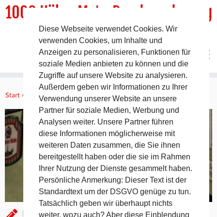
1000 HöhenMeterRundwanderweg
Diese Webseite verwendet Cookies. Wir
DER Rundwanderweg um Pommelsbrunn
verwenden Cookies, um Inhalte und
Anzeigen zu personalisieren, Funktionen für
soziale Medien anbieten zu können und die
Zugriffe auf unsere Website zu analysieren.
Zum
Außerdem geben wir Informationen zu Ihrer
Inhalt
Start
»
Gastronomie
»
Gasthof Zur Linde Mittelburg
Verwendung unserer Website an unsere
springen
Partner für soziale Medien, Werbung und
Analysen weiter. Unsere Partner führen
diese Informationen möglicherweise mit
weiteren Daten zusammen, die Sie ihnen
bereitgestellt haben oder die sie im Rahmen
Ihrer Nutzung der Dienste gesammelt haben.
Persönliche Anmerkung: Dieser Text ist der
Standardtext um der DSGVO genüge zu tun.
Tatsächlich geben wir überhaupt nichts
Gasthof Zur Linde Mittelburg
weiter, wozu auch? Aber diese Einblendung