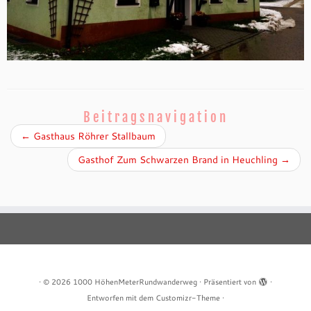
Beitragsnavigation
←
Gasthaus Röhrer Stallbaum
Gasthof Zum Schwarzen Brand in Heuchling
→
·
© 2026
1000 HöhenMeterRundwanderweg
·
Präsentiert von
·
Entworfen mit dem
Customizr-Theme
·