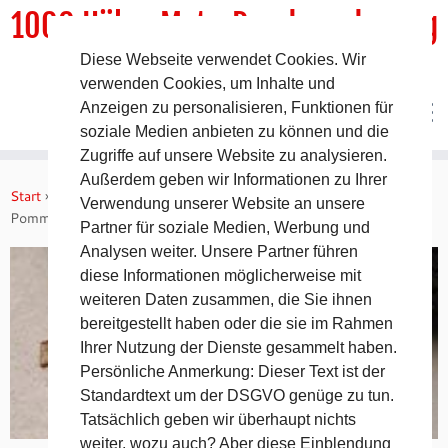
1000 HöhenMeterRundwanderweg
Diese Webseite verwendet Cookies. Wir
DER Rundwanderweg um Pommelsbrunn
verwenden Cookies, um Inhalte und
Anzeigen zu personalisieren, Funktionen für
soziale Medien anbieten zu können und die
Zugriffe auf unsere Website zu analysieren.
Zum
Außerdem geben wir Informationen zu Ihrer
Inhalt
Start
»
Gastronomie
»
Gastronomie im NaturFreundeHaus
Verwendung unserer Website an unsere
springen
Pommelsbrunn
Partner für soziale Medien, Werbung und
Analysen weiter. Unsere Partner führen
diese Informationen möglicherweise mit
weiteren Daten zusammen, die Sie ihnen
bereitgestellt haben oder die sie im Rahmen
Ihrer Nutzung der Dienste gesammelt haben.
Persönliche Anmerkung: Dieser Text ist der
Standardtext um der DSGVO genüge zu tun.
Tatsächlich geben wir überhaupt nichts
weiter, wozu auch? Aber diese Einblendung