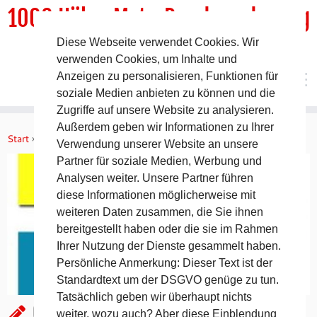
1000 HöhenMeterRundwanderweg
Diese Webseite verwendet Cookies. Wir
DER Rundwanderweg um Pommelsbrunn
verwenden Cookies, um Inhalte und
Anzeigen zu personalisieren, Funktionen für
soziale Medien anbieten zu können und die
Zugriffe auf unsere Website zu analysieren.
Zum
Außerdem geben wir Informationen zu Ihrer
Inhalt
Start
»
Aktuelles
»
Geocaching auf dem 1000hmr
Verwendung unserer Website an unsere
springen
Partner für soziale Medien, Werbung und
Analysen weiter. Unsere Partner führen
diese Informationen möglicherweise mit
weiteren Daten zusammen, die Sie ihnen
bereitgestellt haben oder die sie im Rahmen
Ihrer Nutzung der Dienste gesammelt haben.
Persönliche Anmerkung: Dieser Text ist der
Standardtext um der DSGVO genüge zu tun.
Tatsächlich geben wir überhaupt nichts
Geocaching auf dem 1000hmr
weiter, wozu auch? Aber diese Einblendung