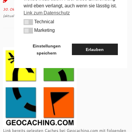
wird eben verlangt, auch wenn sie lässtig ist.
30. Oktober 2014
in
Aktuelles
verschlagwortet
Geocaching
von
tk
Link zum Datenschutz
(aktualisiert am
12. Oktober 2022
)
Technical
Technical
Marketing
Marketing
Einstellungen
Erlauben
speichern
Link bereits gelegten Caches bei Geocaching.com mit folgenden