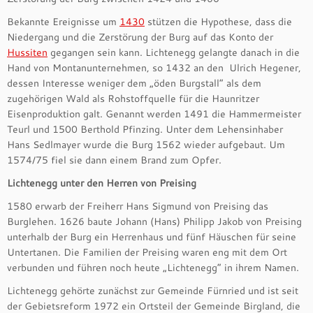
Bekannte Ereignisse um
1430
stützen die Hypothese, dass die
Niedergang und die Zerstörung der Burg auf das Konto der
Hussiten
gegangen sein kann. Lichtenegg gelangte danach in die
Hand von Montanunternehmen, so 1432 an den Ulrich Hegener,
dessen Interesse weniger dem „öden Burgstall“ als dem
zugehörigen Wald als Rohstoffquelle für die Haunritzer
Eisenproduktion galt. Genannt werden 1491 die Hammermeister
Teurl und 1500 Berthold Pfinzing. Unter dem Lehensinhaber
Hans Sedlmayer wurde die Burg 1562 wieder aufgebaut. Um
1574/75 fiel sie dann einem Brand zum Opfer.
Lichtenegg unter den Herren von Preising
1580 erwarb der Freiherr Hans Sigmund von Preising das
Burglehen. 1626 baute Johann (Hans) Philipp Jakob von Preising
unterhalb der Burg ein Herrenhaus und fünf Häuschen für seine
Untertanen. Die Familien der Preising waren eng mit dem Ort
verbunden und führen noch heute „Lichtenegg“ in ihrem Namen.
Lichtenegg gehörte zunächst zur Gemeinde Fürnried und ist seit
der Gebietsreform 1972 ein Ortsteil der Gemeinde Birgland, die