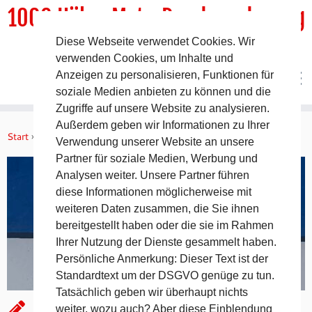
1000 HöhenMeterRundwanderweg
Diese Webseite verwendet Cookies. Wir
DER Rundwanderweg um Pommelsbrunn
verwenden Cookies, um Inhalte und
Anzeigen zu personalisieren, Funktionen für
soziale Medien anbieten zu können und die
Zugriffe auf unsere Website zu analysieren.
Zum
Außerdem geben wir Informationen zu Ihrer
Inhalt
Start
»
Allgemein
»
Burgruine Lichtenegg – Birglandtrail
Verwendung unserer Website an unsere
springen
Partner für soziale Medien, Werbung und
Analysen weiter. Unsere Partner führen
diese Informationen möglicherweise mit
weiteren Daten zusammen, die Sie ihnen
bereitgestellt haben oder die sie im Rahmen
Ihrer Nutzung der Dienste gesammelt haben.
Persönliche Anmerkung: Dieser Text ist der
Standardtext um der DSGVO genüge zu tun.
Tatsächlich geben wir überhaupt nichts
Burgruine Lichtenegg –
weiter, wozu auch? Aber diese Einblendung