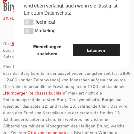
Birglandtrail
wird eben verlangt, auch wenn sie lässtig ist.
Link zum Datenschutz
23. März 2022
in
Allgemein
/
andere Wanderwege
von
tk
Technical
Technical
Marketing
Marketing
Die
Burgruine Lichtenegg
(zweiter
Wiki-Eintrag
ist länger!)
ist
Einstellungen
durch ihre grandiose Aussicht ein beliebtes Ausflugsziel für das
Erlauben
speichern
Sulzbacher und Hersbrucker Land.
Eine Kollektion an Funden der schnurkeramischen Kultur zeigen,
dass der Berg bereits in der ausgehenden Jungsteinzeit (ca. 2800
– 2400 vor der Zeitenwende) von Menschen aufgesucht wurde.
Die früheste urkundliche Erwähnung in um 1300 entstandenen
„
Nürnberger Reichssaalbüchlein
“ markiert nicht die
Entstehungszeit der ersten Burg. Der symbolhafte Burgname
weist auf das späte 12. und frühe 13. Jahrhundert hin. Das wird
durch den Fund von Keramiken aus der ersten Hälfte des 13.
Jahrhunderts unterstrichen. Ein weiteres Indiz ist eine
Silbermünze mit dem Monogramm des Heiligen Bruno, welche
zur Zeit von
Otto von Lodgeburg
als Bischof von Würzburg