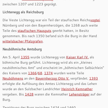
zwischen 1207 und 1223 geprägt.
Lichtenegg als Reichsburg
Die Veste Lichtengg war ein Teil der staufischen Reichs
vogtei
Nürnberg und von den Bayernherzögen, die 1268 auch weite
Teile des
staufischen Hausguts
geerbt hatten, in Besitz
genommen. Bis nach 1350 befand sich die Burg in der Hand
wittelsbacher Pfalzgrafen
.
Neuböhmische Amtsburg
Am 5. April
1355
wurde Lichtenegg von
Kaiser Karl IV.
als
böhmische Burg geführt. Lichtenegg wird als ein „kleines
neuböhmisches Amt“ und erscheint im „böhmischen Salbüchlein“
des Kaisers von
1366
/
68
.
1374
wurden weite Teile
Neuböhmens
an den
Bayernherzog Otto V.
verpfändet.
1393
erfolgte die Auflösung des Amtes Lichtenegg und das Lehen
wurde an den Sulzbacher Landrichter
Heinrich Kemnather
vergeben. Bis
1428
waren die Kemnather
Lehensträger
auf der
Burg.
Zerstörung der Burg zwischen 1424 und 1460