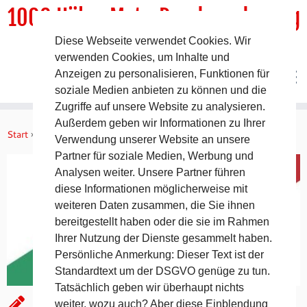
1000 HöhenMeterRundwanderweg
Diese Webseite verwendet Cookies. Wir
DER Rundwanderweg um Pommelsbrunn
verwenden Cookies, um Inhalte und
Anzeigen zu personalisieren, Funktionen für
soziale Medien anbieten zu können und die
Zugriffe auf unsere Website zu analysieren.
Zum
Außerdem geben wir Informationen zu Ihrer
Inhalt
Start
»
Aktuelles
»
Birglandtrail
Verwendung unserer Website an unsere
springen
Partner für soziale Medien, Werbung und
Analysen weiter. Unsere Partner führen
diese Informationen möglicherweise mit
weiteren Daten zusammen, die Sie ihnen
bereitgestellt haben oder die sie im Rahmen
Ihrer Nutzung der Dienste gesammelt haben.
Persönliche Anmerkung: Dieser Text ist der
Standardtext um der DSGVO genüge zu tun.
Tatsächlich geben wir überhaupt nichts
Birglandtrail
weiter, wozu auch? Aber diese Einblendung