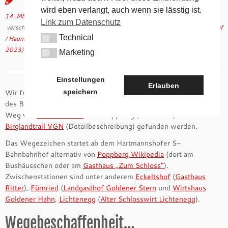
wird eben verlangt, auch wenn sie lässtig ist.
14. März 2022
in
Aktuelles
/
Allgemein
/
andere Wanderwege
/
Gastronomie
Link zum Datenschutz
verschlagwortet
birgland
/
Birlandtrail
/
Eckeltshof
/
Fürnried
/
Hartmannshof
Technical
/
Haunritz
/
Lichtenegg
/
Poppberg
von
tk
(aktualisiert am
5. September
Technical
2023
)
Marketing
Marketing
Einstellungen
Erlauben
speichern
Wir freuen uns als 100hmr/800hmr-Team mit an der Gestaltung
des Birglandtrails beteiligt gewesen zu sein. Details zu diesem
Weg von
Hartmannshof
nach Poppberg (und retour) können hier
Birglandtrail VGN
(Detailbeschreibung) gefunden werden.
Das Wegezeichen startet ab dem Hartmannshofer S-
Bahnbahnhof alternativ von
Poppberg Wikipedia
(dort am
Bushäusschen oder am
Gasthaus „Zum Schloss“
).
Zwischenstationen sind unter anderem
Eckeltshof
(
Gasthaus
Ritter
),
Fürnried
(
Landgasthof Goldener Stern
und
Wirtshaus
Goldener Hahn
,
Lichtenegg
(
Alter Schlosswirt Lichtenegg
).
Wegebeschaffenheit…