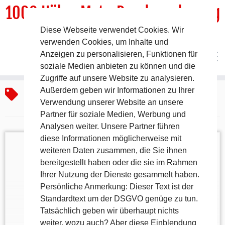
1000 HöhenMeterRundwanderweg
Diese Webseite verwendet Cookies. Wir
DER Rundwanderweg um Pommelsbrunn
verwenden Cookies, um Inhalte und
Anzeigen zu personalisieren, Funktionen für
Zum
soziale Medien anbieten zu können und die
Inhalt
Start
»
Alfeld
Zugriffe auf unsere Website zu analysieren.
springen
Alfeld
Außerdem geben wir Informationen zu Ihrer
Verwendung unserer Website an unsere
Partner für soziale Medien, Werbung und
Analysen weiter. Unsere Partner führen
diese Informationen möglicherweise mit
weiteren Daten zusammen, die Sie ihnen
bereitgestellt haben oder die sie im Rahmen
Ihrer Nutzung der Dienste gesammelt haben.
liegt 5 km östlich von Hersbruck im Osten des
Persönliche Anmerkung: Dieser Text ist der
Landkreises Nürnberger Land.
Standardtext um der DSGVO genüge zu tun.
Tatsächlich geben wir überhaupt nichts
weiter, wozu auch? Aber diese Einblendung