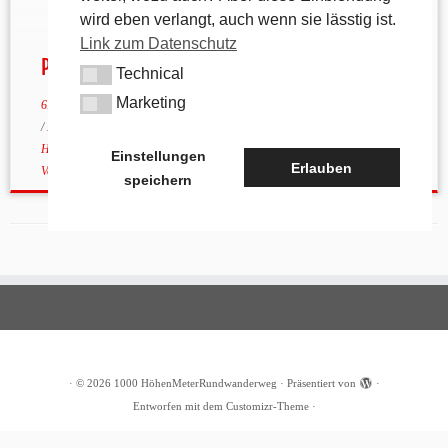
wird eben verlangt, auch wenn sie lässtig ist.
Link zum Datenschutz
Pommelsbrunn – Geographisch
Technical
Technical
Marketing
Marketing
6. April 2011
in
Geographisches
verschlagwortet
Alfeld
/
Arzlohe
/
birgland
/
Eschenbach
/
Etzelwang
/
Hartmannshof
/
Heldmannsberg
/
Hersbruck
/
Hirschbach
/
Högenbach
/
Hohenstadt
/
Hubmersberg
/
Pommelsbrunn
/
Einstellungen
Erlauben
Vorra
/
Weigendorf
von
tk
(aktualisiert am
26. September 2020
)
speichern
·
© 2026
1000 HöhenMeterRundwanderweg
·
Präsentiert von
·
Entworfen mit dem
Customizr-Theme
·