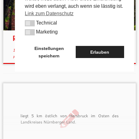
wird eben verlangt, auch wenn sie lässtig ist.
Link zum Datenschutz
Technical
Technical
Marketing
Marketing
Rund um Hirschbach
Einstellungen
18. Januar 2015
in
andere Wanderwege
verschlagwortet
Erlauben
speichern
Hirschbach
/
Hirschbachtal
/
Höhenglücksteig
/
Norissteig
von
tk
liegt 5 km östlich von Hersbruck im Osten des
Landkreises Nürnberger Land.