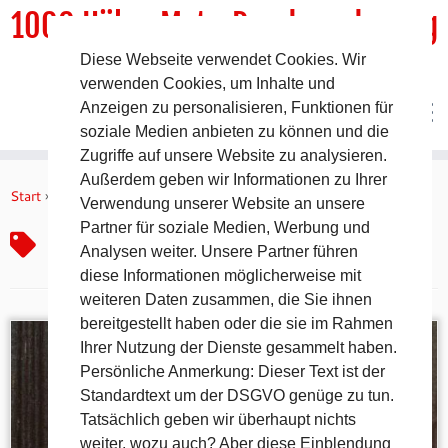
1000 HöhenMeterRundwanderweg
Diese Webseite verwendet Cookies. Wir
DER Rundwanderweg um Pommelsbrunn
verwenden Cookies, um Inhalte und
Anzeigen zu personalisieren, Funktionen für
soziale Medien anbieten zu können und die
Zugriffe auf unsere Website zu analysieren.
Zum
Außerdem geben wir Informationen zu Ihrer
Inhalt
Start
»
App-Store
Verwendung unserer Website an unsere
springen
Partner für soziale Medien, Werbung und
App-Store
Analysen weiter. Unsere Partner führen
diese Informationen möglicherweise mit
weiteren Daten zusammen, die Sie ihnen
bereitgestellt haben oder die sie im Rahmen
Ihrer Nutzung der Dienste gesammelt haben.
Persönliche Anmerkung: Dieser Text ist der
Standardtext um der DSGVO genüge zu tun.
Tatsächlich geben wir überhaupt nichts
weiter, wozu auch? Aber diese Einblendung