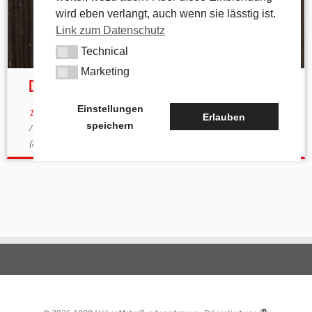
wird eben verlangt, auch wenn sie lässtig ist.
Link zum Datenschutz
Technical
Technical
Marketing
Marketing
Das Wegezeichen „1000hmr.de“
Einstellungen
16. Mai 2012
in
Allgemein
verschlagwortet
App-Store
/
Browser
Erlauben
speichern
/
i-nigma
/
iTunes
/
Smartphone
/
Website
/
Wegezeichen
von
tk
(aktualisiert am
14. April 2016
)