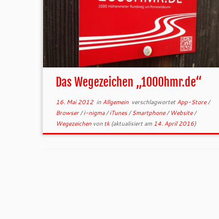
Das Wegezeichen „1000hmr.de“
16. Mai 2012
in
Allgemein
verschlagwortet
App-Store
/
Browser
/
i-nigma
/
iTunes
/
Smartphone
/
Website
/
Wegezeichen
von
tk
(aktualisiert am
14. April 2016
)