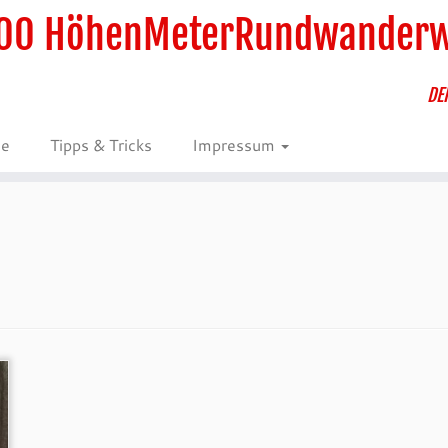
00 HöhenMeterRundwander
DE
ie
Tipps & Tricks
Impressum