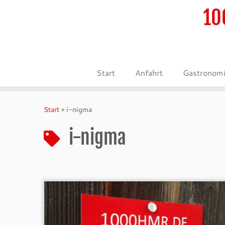
10
Start
Anfahrt
Gastronom
Zum
Inhalt
Start
»
i-nigma
springen
i-nigma