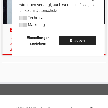
wird eben verlangt, auch wenn sie lässtig ist.
Link zum Datenschutz
Technical
Technical
Marketing
Marketing
Backofenfest in Arzlohe
Einstellungen
7. September 2015
in
Aktuelles
verschlagwortet
Arzlohe
/
Erlauben
speichern
Backofen
/
Backofenfest
von
tk
(aktualisiert am
29. November
2015
)