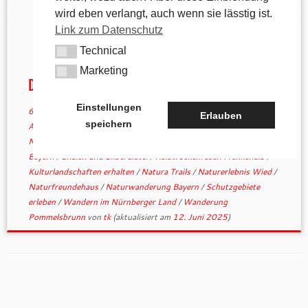
nahezu unberührten Berggipfeln bis hin zu über
wird eben verlangt, auch wenn sie lässtig ist.
Jahrhunderte gewachsenen Kulturlandschaften.
Link zum Datenschutz
Diese Regionen bieten nicht nur Lebensraum für
Technical
viele Tier- und Pflanzenarten, sondern stehen
Technical
oftmals auch unter besonderem Schutz – etwa als
Marketing
Marketing
Landschafts- […]
Die Wied und ihre Blockschutthalden
Einstellungen
6. Juni 2023
in
Allgemein
/
andere Wanderwege
verschlagwortet
Erlauben
speichern
Apollofalter Lebensraum
/
Artenvielfalt Pegnitzalb
/
Bayerische
Natur entdecken
/
Biodiversität entdecken
/
Blockschutthalden
Bayern
/
Enzian und Silberdistel
/
Halbtrockenrasen Frankenalb
/
Kulturlandschaften erhalten
/
Natura Trails
/
Naturerlebnis Wied
/
Naturfreundehaus
/
Naturwanderung Bayern
/
Schutzgebiete
erleben
/
Wandern im Nürnberger Land
/
Wanderung
Pommelsbrunn
von
tk
(aktualisiert am
12. Juni 2025
)