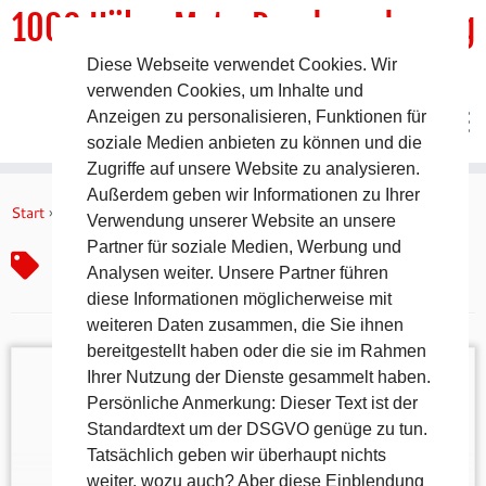
1000 HöhenMeterRundwanderweg
Diese Webseite verwendet Cookies. Wir
DER Rundwanderweg um Pommelsbrunn
verwenden Cookies, um Inhalte und
Anzeigen zu personalisieren, Funktionen für
soziale Medien anbieten zu können und die
Zugriffe auf unsere Website zu analysieren.
Zum
Außerdem geben wir Informationen zu Ihrer
Inhalt
Start
»
Biodiversität entdecken
Verwendung unserer Website an unsere
springen
Partner für soziale Medien, Werbung und
Biodiversität entdecken
Analysen weiter. Unsere Partner führen
diese Informationen möglicherweise mit
weiteren Daten zusammen, die Sie ihnen
bereitgestellt haben oder die sie im Rahmen
Ihrer Nutzung der Dienste gesammelt haben.
Persönliche Anmerkung: Dieser Text ist der
Standardtext um der DSGVO genüge zu tun.
Natura Trails – Auf Entdeckungstour durch Bayerns
Tatsächlich geben wir überhaupt nichts
Naturjuwelen Bayern begeistert mit einer
weiter, wozu auch? Aber diese Einblendung
beeindruckenden Vielfalt an Landschaften – von