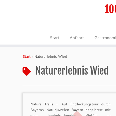
10
Start
Anfahrt
Gastronom
Zum
Inhalt
Start
»
Naturerlebnis Wied
springen
Naturerlebnis Wied
Natura Trails – Auf Entdeckungstour durch
Bayerns Naturjuwelen Bayern begeistert mit
einer beeindruckenden Vielfalt an