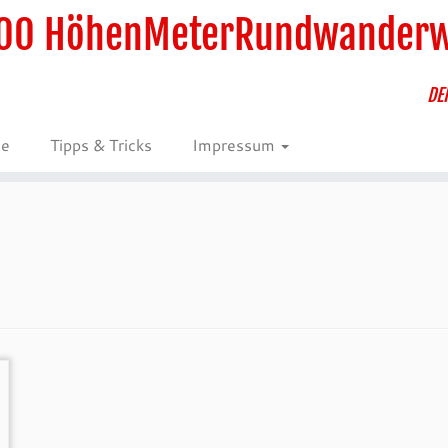
00 HöhenMeterRundwander
DE
ie
Tipps & Tricks
Impressum