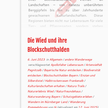
Landschaften – von nahezu unberührten
Berggipfeln bis hin zu über Jahrhunderte
gewachsenen Kulturlandschaften. Diese
Regionen bieten nicht nur Lebensraum für viele
Tier- und Pflanzenarten, sondern stehen
oftmals auch unter besonderem Schutz – etwa
als Landschafts- […]
Die Wied und ihre
Blockschutthalden
6. Juni 2023
in
Allgemein
/
andere Wanderwege
verschlagwortet
Apollofalter Lebensraum
/
Artenvielfalt
Pegnitzalb
/
Bayerische Natur entdecken
/
Biodiversität
entdecken
/
Blockschutthalden Bayern
/
Enzian und
Silberdistel
/
Halbtrockenrasen Frankenalb
/
Kulturlandschaften erhalten
/
Natura Trails
/
Naturerlebnis Wied
/
Naturfreundehaus
/
Naturwanderung Bayern
/
Schutzgebiete erleben
/
Wandern im Nürnberger Land
/
Wanderung
Pommelsbrunn
von
tk
(aktualisiert am
12. Juni 2025
)