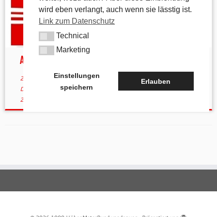
wird eben verlangt, auch wenn sie lässtig ist.
Link zum Datenschutz
Technical
Technical
Marketing
Marketing
Aufgrund der DSVGO
Einstellungen
25. Mai 2018
in
Aktuelles
verschlagwortet
Erlauben
speichern
Datenschutzverordnung
/
DSGVO
von
tk
(aktualisiert am
28. Mai
2018
)