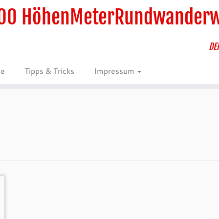
00 HöhenMeterRundwander
DE
ie
Tipps & Tricks
Impressum