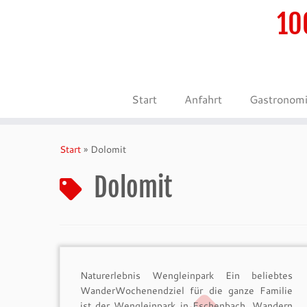
10
Start
Anfahrt
Gastronom
Zum
Inhalt
Start
»
Dolomit
springen
Dolomit
Naturerlebnis Wengleinpark Ein beliebtes
WanderWochenendziel für die ganze Familie
ist der Wengleinpark in Eschenbach. Wandern