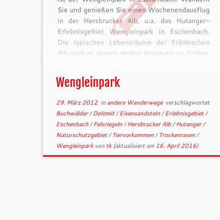
Sie und genießen Sie einen Wochenendausflug
in der Hersbrucker Alb, u.a. das Hutanger-
Erlebnisgebiet Wengleinpark in Eschenbach.
Die typischen Lebensräume der Fränkischen
Alb sind an diesen steilen Berghang zu finden;
geologische Schichten vom Eisensandstein
bishin zum […]
Wengleinpark
29. März 2012
in
andere Wanderwege
verschlagwortet
Buchwälder
/
Dolomit
/
Eisensandstein
/
Erlebnisgebiet
/
Eschenbach
/
Felsriegeln
/
Hersbrucker Alb
/
Hutanger
/
Naturschutzgebiet
/
Tiervorkommen
/
Trockenrasen
/
Wengleinpark
von
tk
(aktualisiert am
16. April 2016
)