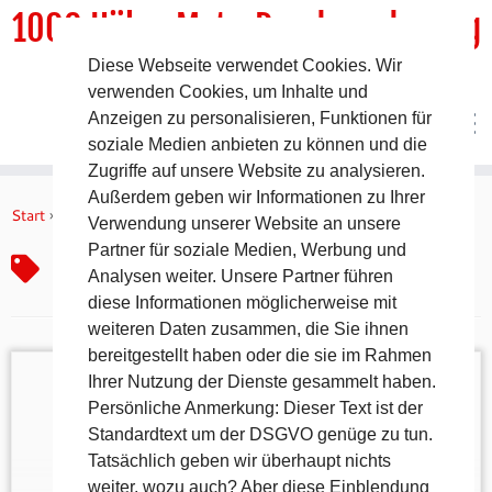
1000 HöhenMeterRundwanderweg
Diese Webseite verwendet Cookies. Wir
DER Rundwanderweg um Pommelsbrunn
verwenden Cookies, um Inhalte und
Anzeigen zu personalisieren, Funktionen für
soziale Medien anbieten zu können und die
Zugriffe auf unsere Website zu analysieren.
Zum
Außerdem geben wir Informationen zu Ihrer
Inhalt
Start
»
Tiervorkommen
Verwendung unserer Website an unsere
springen
Partner für soziale Medien, Werbung und
Tiervorkommen
Analysen weiter. Unsere Partner führen
diese Informationen möglicherweise mit
weiteren Daten zusammen, die Sie ihnen
bereitgestellt haben oder die sie im Rahmen
Ihrer Nutzung der Dienste gesammelt haben.
Persönliche Anmerkung: Dieser Text ist der
Standardtext um der DSGVO genüge zu tun.
Naturerlebnis Wengleinpark Ein beliebtes
Tatsächlich geben wir überhaupt nichts
WanderWochenendziel für die ganze Familie ist der
weiter, wozu auch? Aber diese Einblendung
Wengleinpark in Eschenbach. Wandern Sie und