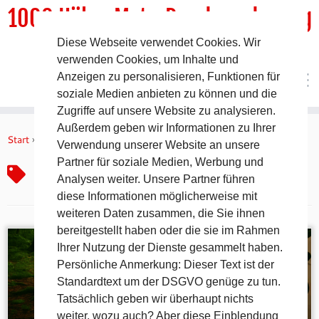
1000 HöhenMeterRundwanderweg
Diese Webseite verwendet Cookies. Wir
DER Rundwanderweg um Pommelsbrunn
verwenden Cookies, um Inhalte und
Anzeigen zu personalisieren, Funktionen für
soziale Medien anbieten zu können und die
Zugriffe auf unsere Website zu analysieren.
Zum
Außerdem geben wir Informationen zu Ihrer
Inhalt
Start
»
Entspannung zu Hause
Verwendung unserer Website an unsere
springen
Partner für soziale Medien, Werbung und
Entspannung zu Hause
Analysen weiter. Unsere Partner führen
diese Informationen möglicherweise mit
weiteren Daten zusammen, die Sie ihnen
bereitgestellt haben oder die sie im Rahmen
Ihrer Nutzung der Dienste gesammelt haben.
Persönliche Anmerkung: Dieser Text ist der
Standardtext um der DSGVO genüge zu tun.
Tatsächlich geben wir überhaupt nichts
weiter, wozu auch? Aber diese Einblendung