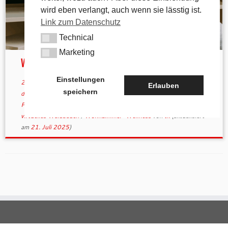
wird eben verlangt, auch wenn sie lässtig ist.
Link zum Datenschutz
Technical
Technical
Marketing
Marketing
Waldbaden 2.0
Einstellungen
28. Juli 2025
in
Allgemein
verschlagwortet
digitale Achtsamkeit
/
Erlauben
speichern
digitaler Stressabbau
/
Entspannung zu Hause
/
Kolumne
/
Max-
Planck-Studie
/
urbaner Stressabbau
/
virtuelle Naturerfahrung
/
virtuelles Waldbaden
/
Wohnzimmer-Wellness
von
tk
(aktualisiert
am
21. Juli 2025
)