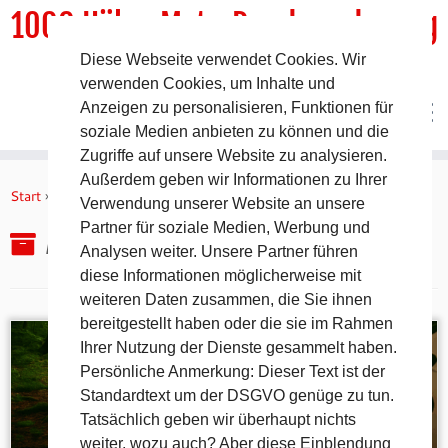
1000 HöhenMeterRundwanderweg
Diese Webseite verwendet Cookies. Wir
DER Rundwanderweg um Pommelsbrunn
verwenden Cookies, um Inhalte und
Anzeigen zu personalisieren, Funktionen für
soziale Medien anbieten zu können und die
Zugriffe auf unsere Website zu analysieren.
Zum
Außerdem geben wir Informationen zu Ihrer
Inhalt
Start
»
2025
»
Juli
»
28.
Verwendung unserer Website an unsere
springen
Partner für soziale Medien, Werbung und
Archiv für den Tag:
28. Juli 2025
Analysen weiter. Unsere Partner führen
diese Informationen möglicherweise mit
weiteren Daten zusammen, die Sie ihnen
bereitgestellt haben oder die sie im Rahmen
Ihrer Nutzung der Dienste gesammelt haben.
Persönliche Anmerkung: Dieser Text ist der
Standardtext um der DSGVO genüge zu tun.
Tatsächlich geben wir überhaupt nichts
weiter, wozu auch? Aber diese Einblendung