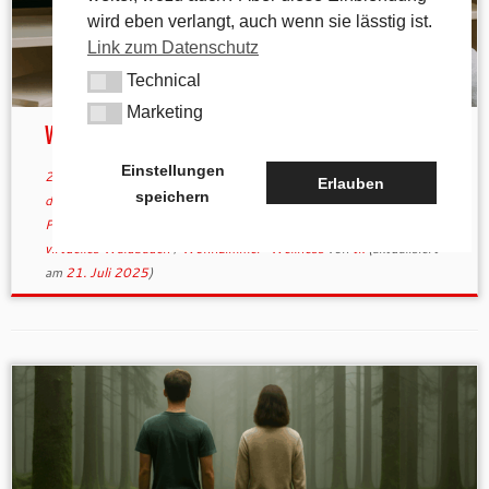
wird eben verlangt, auch wenn sie lässtig ist.
Link zum Datenschutz
Technical
Technical
Marketing
Marketing
Waldbaden 2.0
Einstellungen
28. Juli 2025
in
Allgemein
verschlagwortet
digitale Achtsamkeit
/
Erlauben
speichern
digitaler Stressabbau
/
Entspannung zu Hause
/
Kolumne
/
Max-
Planck-Studie
/
urbaner Stressabbau
/
virtuelle Naturerfahrung
/
virtuelles Waldbaden
/
Wohnzimmer-Wellness
von
tk
(aktualisiert
am
21. Juli 2025
)