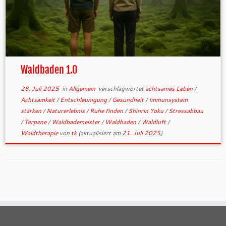
Waldbaden 1.0
28. Juli 2025
in
Allgemein
verschlagwortet
achtsames Leben
/
Achtsamkeit
/
Entschleunigung
/
Gesundheit
/
Immunsystem
stärken
/
Naturerlebnis
/
Ruhe finden
/
Shinrin Yoku
/
Stressabbau
/
Terpene
/
Waldbademeister
/
Waldbaden
/
Waldluft
/
Waldtherapie
von
tk
(aktualisiert am
21. Juli 2025
)