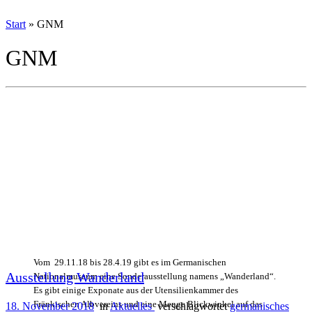
Start
»
GNM
GNM
Vom 29.11.18 bis 28.4.19 gibt es im Germanischen
Ausstellung Wanderland
Nationalmuseum eine Sonderausstellung namens „Wanderland“.
Es gibt einige Exponate aus der Utensilienkammer des
Fränkischen Albvereins und eine Menge Blickwinkel auf das
18. November 2018
in
Aktuelles
verschlagwortet
germanisches