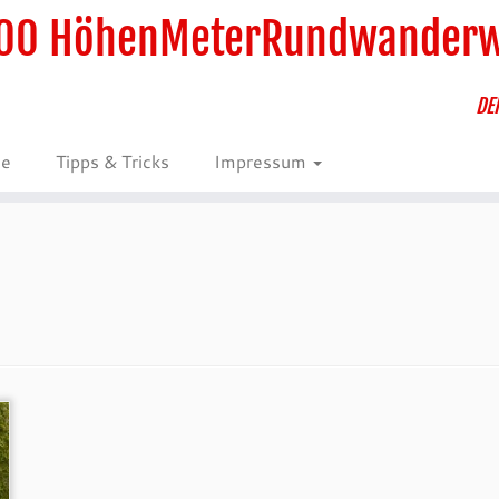
00 HöhenMeterRundwander
DE
ie
Tipps & Tricks
Impressum