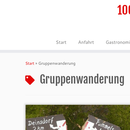
10
Start
Anfahrt
Gastronom
Zum
Inhalt
Start
»
Gruppenwanderung
springen
Gruppenwanderung