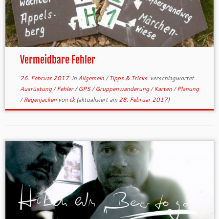
Vermeidbare Fehler
26. Februar 2017
in
Allgemein
/
Tipps & Tricks
verschlagwortet
Ausrüstung
/
Fehler
/
GPS
/
Gruppenwanderung
/
Karten
/
Planung
/
Regenjacken
von
tk
(aktualisiert am
28. Februar 2017
)