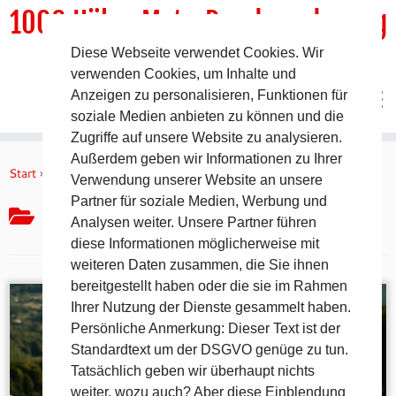
1000 HöhenMeterRundwanderweg
Diese Webseite verwendet Cookies. Wir
DER Rundwanderweg um Pommelsbrunn
verwenden Cookies, um Inhalte und
Anzeigen zu personalisieren, Funktionen für
soziale Medien anbieten zu können und die
Zugriffe auf unsere Website zu analysieren.
Zum
Außerdem geben wir Informationen zu Ihrer
Inhalt
Start
»
Tipps & Tricks
Verwendung unserer Website an unsere
springen
Partner für soziale Medien, Werbung und
Tipps & Tricks
Analysen weiter. Unsere Partner führen
diese Informationen möglicherweise mit
weiteren Daten zusammen, die Sie ihnen
bereitgestellt haben oder die sie im Rahmen
Ihrer Nutzung der Dienste gesammelt haben.
Persönliche Anmerkung: Dieser Text ist der
Standardtext um der DSGVO genüge zu tun.
Tatsächlich geben wir überhaupt nichts
weiter, wozu auch? Aber diese Einblendung