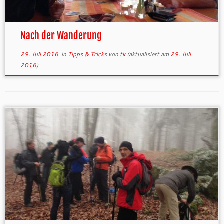
Nach der Wanderung
29. Juli 2016
in
Tipps & Tricks
von
tk
(aktualisiert am
29. Juli
2016
)