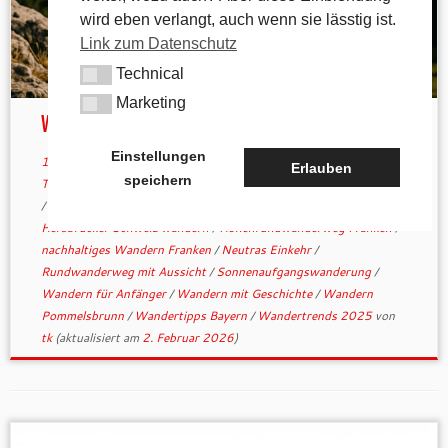
wird eben verlangt, auch wenn sie lässtig ist.
Link zum Datenschutz
Technical
Technical
Marketing
Marketing
Wanderboom 2025
Einstellungen
15. Mai 2025
in
Aktuelles
/
Allgemein
/
Gastronomie
/
Tipps &
Erlauben
speichern
Tricks
verschlagwortet
1000hmr
/
Erlebniswandern Deutschland
/
Fränkische Schweiz Tour
/
Genusswandern mit Einkehr
/
Hersbrucker Schweiz wandern
/
Höhenrundwanderweg Franken
/
nachhaltiges Wandern Franken
/
Neutras Einkehr
/
Rundwanderweg mit Aussicht
/
Sonnenaufgangswanderung
/
Wandern für Anfänger
/
Wandern mit Geschichte
/
Wandern
Pommelsbrunn
/
Wandertipps Bayern
/
Wandertrends 2025
von
tk
(aktualisiert am
2. Februar 2026
)