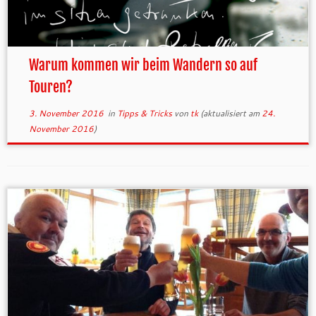
Warum kommen wir beim Wandern so auf
Touren?
3. November 2016
in
Tipps & Tricks
von
tk
(aktualisiert am
24.
November 2016
)