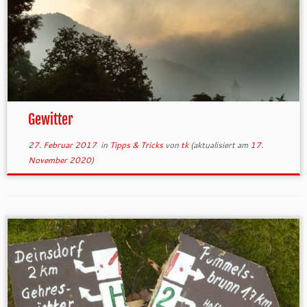
Gewitter
27. Februar 2017
in
Tipps & Tricks
von
tk
(aktualisiert am
17.
November 2020
)