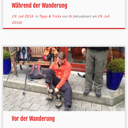
Während der Wanderung
29. Juli 2016
in
Tipps & Tricks
von
tk
(aktualisiert am
29. Juli
2016
)
Vor der Wanderung