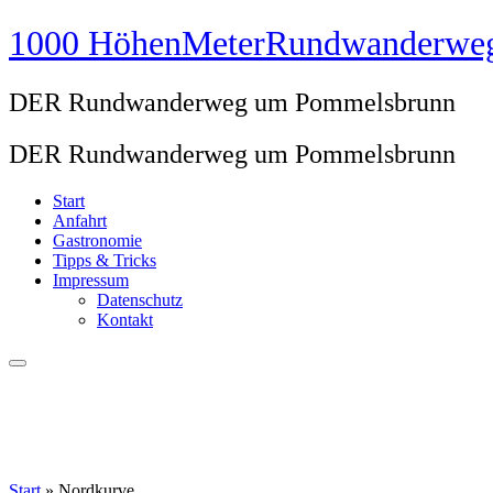
Zum
1000 HöhenMeterRundwanderwe
Inhalt
springen
DER Rundwanderweg um Pommelsbrunn
DER Rundwanderweg um Pommelsbrunn
Start
Anfahrt
Gastronomie
Tipps & Tricks
Impressum
Datenschutz
Kontakt
Start
»
Nordkurve