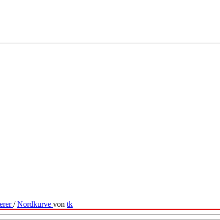
erer
/
Nordkurve
von
tk